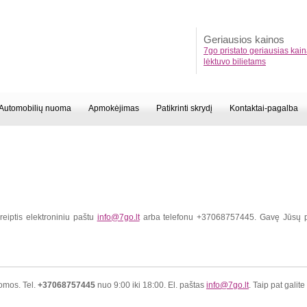
Geriausios kainos
7go pristato geriausias kai
lėktuvo bilietams
Automobilių nuoma
Apmokėjimas
Patikrinti skrydį
Kontaktai-pagalba
eiptis elektroniniu paštu
info@7go.lt
arba telefonu +37068757445. Gavę Jūsų po
gomos. Tel.
+37068757445
nuo 9:00 iki 18:00. El. paštas
info@7go.lt
. Taip pat galite