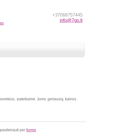
+37068757445
info@7go.lt
nas
reikius, pateiksime Jums geriausią kainos
 pasiteirauti per
formą