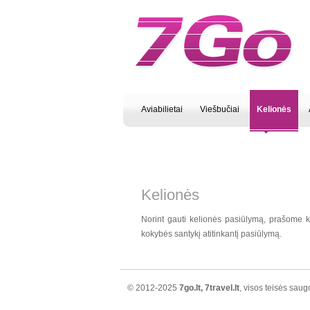
Aviabilietai
Viešbučiai
Kelionės
Kelionės
Norint gauti kelionės pasiūlymą, prašome kr
kokybės santykį atitinkantį pasiūlymą.
© 2012-2025
7go.lt, 7travel.lt
, visos teisės sau