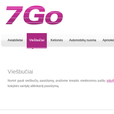
Aviabilietai
Viešbučiai
Kelionės
Automobilių nuoma
Apmokė
Viešbučiai
Norint gauti viešbučių pasiūlymą, prašome kreiptis elektroniniu paštu
info@
kokybės santykį atitinkantį pasiūlymą.