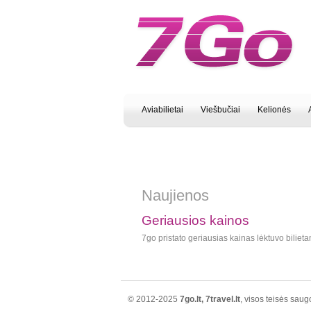
Aviabilietai
Viešbučiai
Kelionės
Naujienos
Geriausios kainos
7go pristato geriausias kainas lėktuvo biliet
© 2012-2025
7go.lt, 7travel.lt
, visos teisės sau