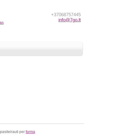
+37068757445
info@7go.lt
nas
 pasiteirauti per
formą