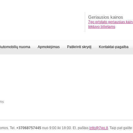
Geriausios kainos
7go pristato geriausias kai
lėktuvo bilietams
Automobilių nuoma
Apmokėjimas
Patikrinti skrydį
Kontaktai-pagalba
ams
gomos. Tel.
+37068757445
nuo 9:00 iki 18:00. El. paštas
info@7go.lt
. Taip pat galite